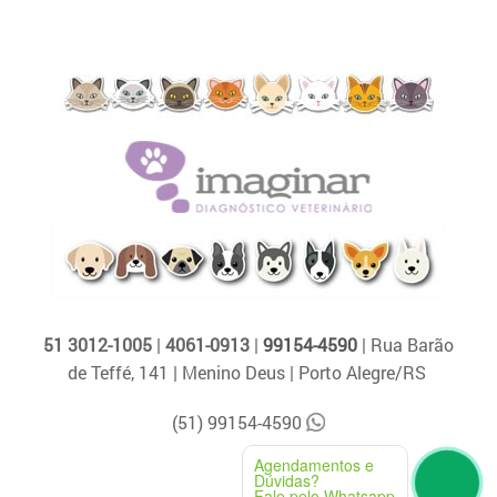
51 3012-1005
|
4061-0913
|
99154-4590
| Rua Barão
de Teffé, 141 | Menino Deus | Porto Alegre/RS
(51) 99154-4590
Agendamentos e
Dúvidas?
Fale pelo Whatsapp